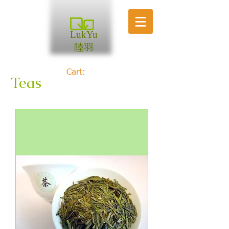
LukYu
陸羽
Cart:
Teas