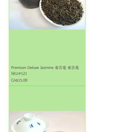
Premium Deluxe Jasmine 雀舌毫 雀舌毫
SKU#121
Price
CA$15.00